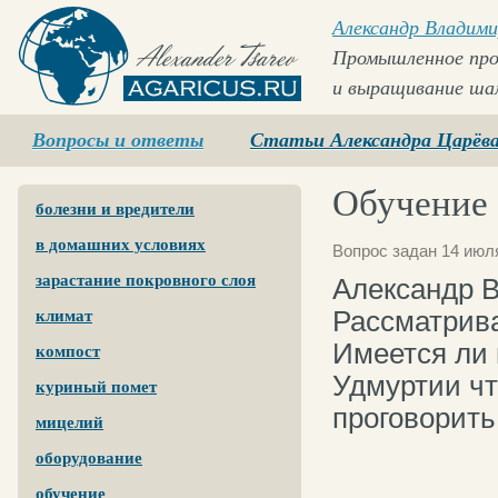
Александр Владими
Промышленное про
и выращивание ша
Agaricus.ru
Вопросы и ответы
Статьи Александра Царёв
Обучение
болезни и вредители
в домашних условиях
Вопрос задан 14 июля
зарастание покровного слоя
Александр 
Рассматрив
климат
Имеется ли 
компост
Удмуртии чт
куриный помет
проговорить
мицелий
оборудование
обучение