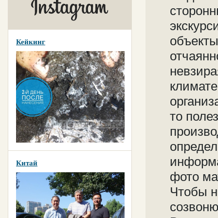
сторонн
экскурс
объекты
Кейкинг
отчаянн
невзира
климате
организ
то поле
произво
определ
информа
Китай
фото ма
Чтобы н
созвоню