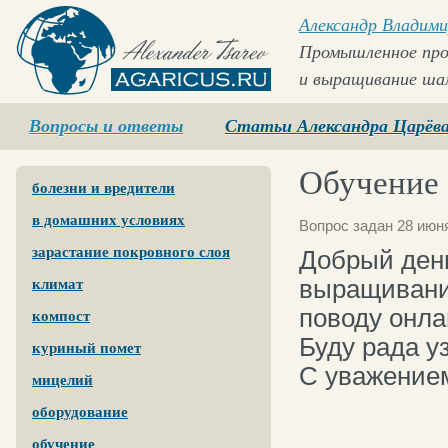
Александр Владими
Промышленное про
и выращивание ша
Agaricus.ru
Вопросы и ответы
Статьи Александра Царёв
Обучение
болезни и вредители
в домашних условиях
Вопрос задан 28 июня
зарастание покровного слоя
Добрый день
выращивание
климат
поводу онла
компост
Буду рада у
куриный помет
С уважение
мицелий
оборудование
обучение