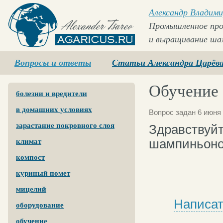
Александр Владими
Промышленное про
и выращивание ша
Agaricus.ru
Вопросы и ответы
Статьи Александра Царёв
Обучение
болезни и вредители
в домашних условиях
Вопрос задан 6 июня 
зарастание покровного слоя
Здравствуй
шампиньонов
климат
компост
куриный помет
мицелий
Написат
оборудование
обучение