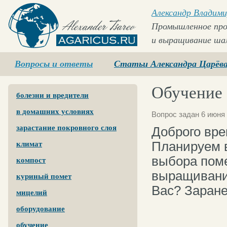
Александр Владими
Промышленное про
и выращивание ша
Agaricus.ru
Вопросы и ответы
Статьи Александра Царёв
Обучение
болезни и вредители
в домашних условиях
Вопрос задан 6 июня 
зарастание покровного слоя
Доброго вре
Планируем 
климат
выбора пом
компост
выращивания
куриный помет
Вас? Заране
мицелий
оборудование
обучение