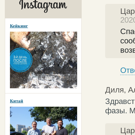
Цар
202
Кейкинг
Спа
соо
воз
Отв
Диля, 
Здравст
Китай
фазы. М
Цар