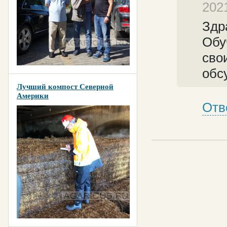
202
Здр
Обу
сво
обс
Лучший компост Северной
Америки
Отв