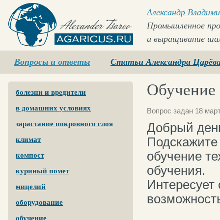
Александр Владими
Промышленное про
и выращивание ша
Agaricus.ru
Вопросы и ответы
Статьи Александра Царёв
Обучение
болезни и вредители
в домашних условиях
Вопрос задан 18 март
зарастание покровного слоя
Добрый ден
Подскажите 
климат
обучение тех
компост
обучения.
куриный помет
Интересует 
мицелий
возможность
оборудование
обучение