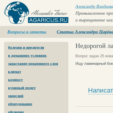
Александр Владими
Промышленное про
и выращивание ша
Agaricus.ru
Вопросы и ответы
Статьи Александра Царёв
Недорогой л
болезни и вредители
в домашних условиях
Вопрос задан 25 янва
Ищу ламинарный бокс 
зарастание покровного слоя
климат
компост
куриный помет
Написат
мицелий
оборудование
обучение