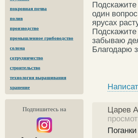
Подскажите 
покровная почва
один вопрос
полив
ярусах расту
производство
Подскажите 
промышленное грибоводство
забываю де
Благодарю з
солома
сотрудничество
строительство
технология выращивания
Написат
хранение
Царев 
Подпишитесь на
просмотр
Поганки