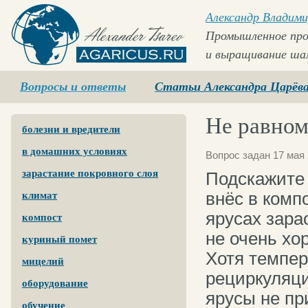
Александр Владими
Промышленное про
и выращивание ша
Agaricus.ru
Вопросы и ответы
Статьи Александра Царёв
Не равном
болезни и вредители
в домашних условиях
Вопрос задан 17 мая 
зарастание покровного слоя
Подскажите 
внёс в комп
климат
ярусах зара
компост
не очень хо
куриный помет
Хотя темпер
мицелий
рециркуляци
оборудование
ярусы не пр
обучение