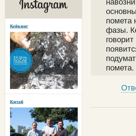
навозни
основны
помета 
Кейкинг
фазы. К
говорит
появитс
подумат
помета.
Отв
Китай