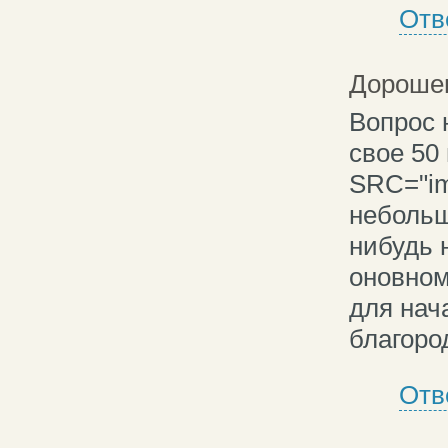
Отв
Дороше
Вопрос 
свое 50
SRC="img
небольш
нибудь 
оновном
для нач
благоро
Отв