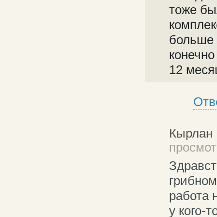
тоже бы
комплек
больше 
конечно
12 меся
Отв
Кырлан 
просмотр
Здравст
грибном
работа 
у кого-т