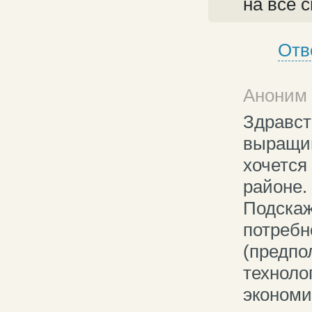
на все 
Отв
Аноним 
Здравст
выращив
хочется
районе.
Подскаж
потребн
(предпо
техноло
экономи