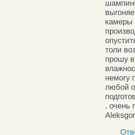
шампинь
выгоняе
камеры 
производ
опустит
толи во
прошу в
влажнос
немогу 
любой о
подгото
. очень
Aleksgo
Отв