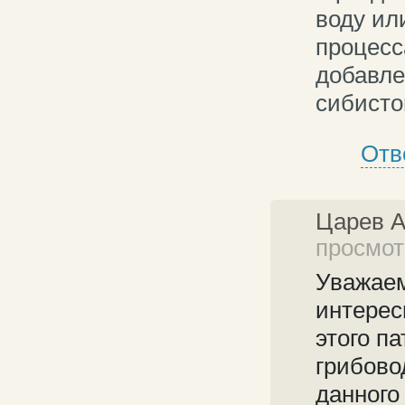
воду ил
процесс
добавле
сибисто
Отв
Царев 
просмотр
Уважаем
интерес
этого п
грибовод
данного