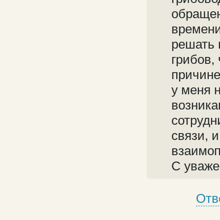
обращен
времени
решать 
грибов,
причине
у меня 
возника
сотрудн
связи, 
взаимоп
С уваже
Отв