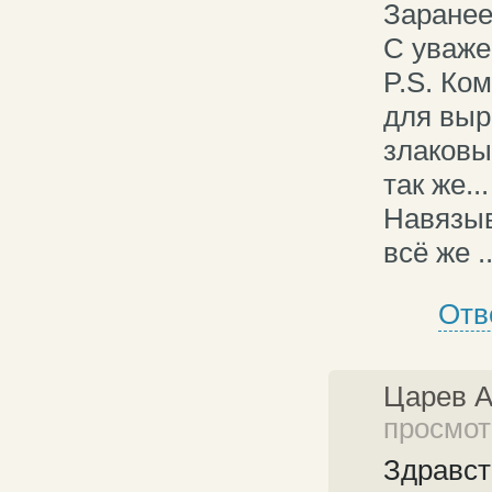
Заранее
С уваже
P.S. Ко
для выр
злаковы
так же..
Навязыв
всё же ..
Отв
Царев 
просмотр
Здравст