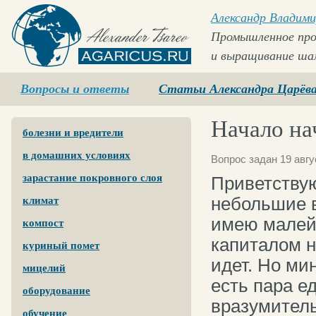
Александр Владими
Промышленное про
и выращивание ша
Agaricus.ru
Вопросы и ответы
Статьи Александра Царёв
Начало на
болезни и вредители
в домашних условиях
Вопрос задан 19 авгу
зарастание покровного слоя
Приветству
небольшие в
климат
имею малейш
компост
капиталом н
куриный помет
идет. Но ми
мицелий
есть пара е
оборудование
вразумитель
обучение