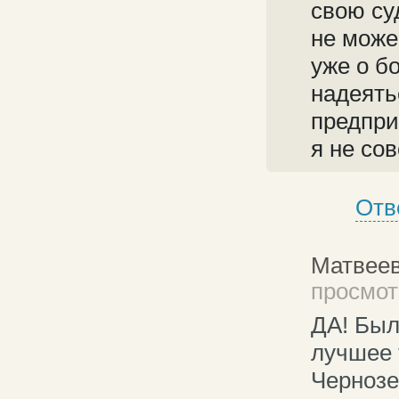
свою су
не може
уже о б
надеятьс
предпри
я не со
Отв
Матвеев
просмотр
ДА! Был
лучшее 
Чернозе