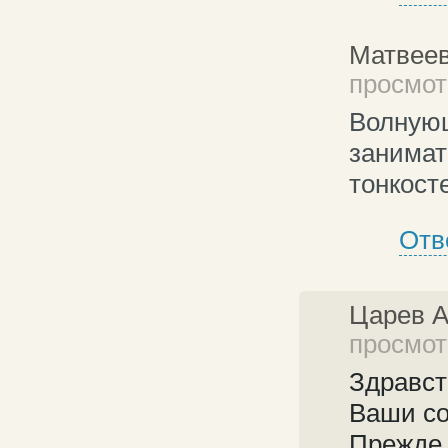
Матвеев
просмотр
Волнующ
занимат
тонкост
Отв
Царев 
просмотр
Здравст
Ваши со
Прежде,