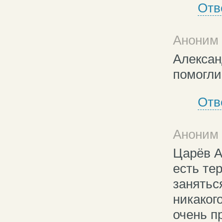
Отв
Аноним 
Алексан
помогли
Отв
Аноним 
Царёв А
есть те
занятьс
никаког
очень п