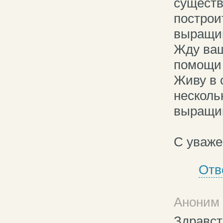
существ
построи
выращив
Жду ваш
помощи 
Живу в 
несколь
выращив
С уваже
Отв
Аноним 
Здравст