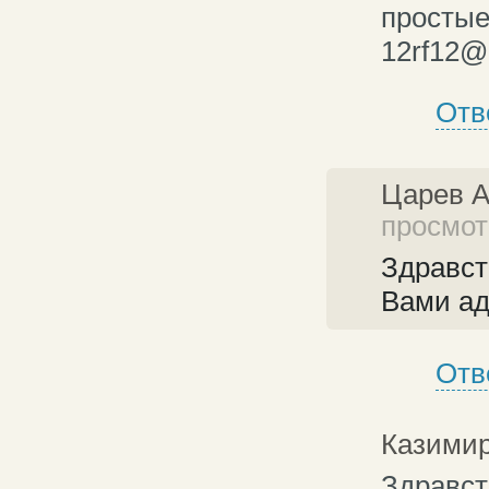
простые 
12rf12@
Отв
Царев 
просмотр
Здравст
Вами ад
Отв
Казими
Здравст