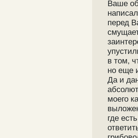
Ваше об
написал
перед В
смущает
заинтер
упустил
в том, 
но еще 
Да и да
абсолют
моего к
выложен
где ест
ответит
грибово