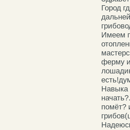
Город г
дальней
грибово
Имеем п
отоплен
мастерс
ферму и
лошадин
есть!ду
Навыка 
начать?
помёт? 
грибов(
Надеюсь