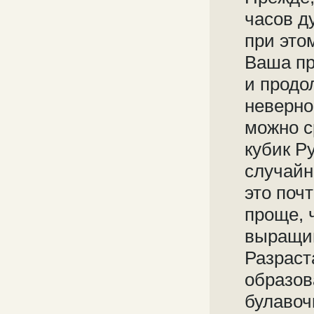
часов д
при это
Ваша пр
и продо
неверно
можно с
кубик Р
случайн
это поч
проще, 
выращив
Разраст
образов
булавоч