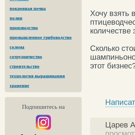
покровная почва
Хочу взять в
полив
птицеводчес
производство
количестве 
промышленное грибоводство
Сколько сто
солома
шампиньонов
сотрудничество
этот бизнес
строительство
технология выращивания
хранение
Написат
Подпишитесь на
Царев 
просмотр