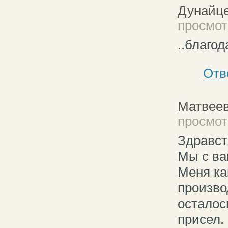
Дунайц
просмотр
..благод
Отв
Матвеев
просмотр
Здравст
Мы с ва
Меня ка
произво
осталос
присел. 