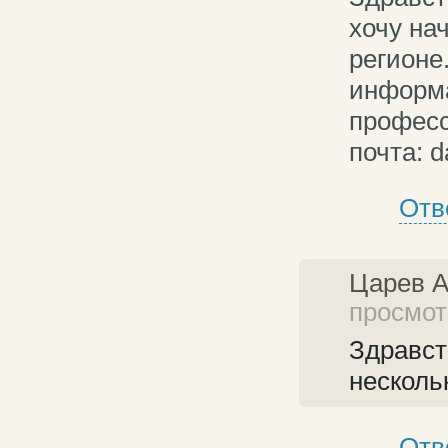
хочу на
регионе
информа
професс
почта: d
Отв
Царев 
просмотр
Здравст
несколь
Отв