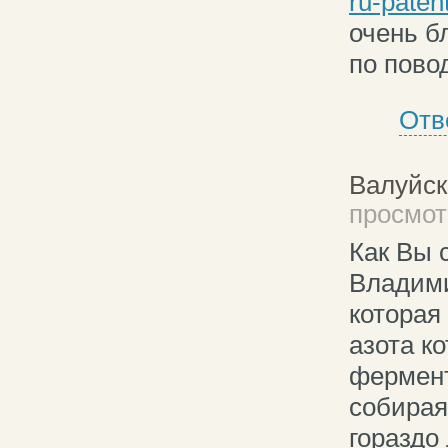
ru-patent
очень б
по пово
Отв
Валуйск
просмотр
Как Вы 
Владими
которая
азота к
фермент
собирая
гораздо