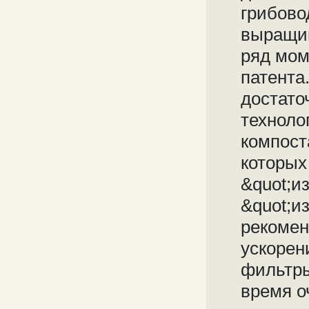
грибово
выращив
ряд мом
патента
достато
техноло
компост
которых
&quot;и
&quot;и
рекомен
ускорен
фильтры
время о