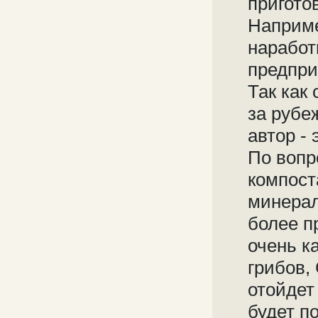
пригото
Наприме
наработ
предприя
Так как
за рубе
автор -
По вопр
компост
минерал
более п
очень к
грибов,
отойдет
будет п