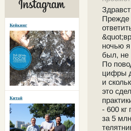
Здравст
Прежде 
Кейкинг
ответит
&quot;в
ночью я
был, не
По пово
цифры д
и сколь
это сде
Китай
практик
- 600 к
за 5 мл
телятни