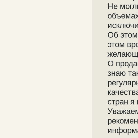
Не могл
объемах
исключ
Об этом
этом вр
желающ
О прода
знаю та
регуляр
качеств
стран я 
Уважаем
рекомен
информа