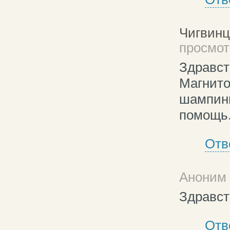
Чигвинц
просмотр
Здравст
Магнито
шампинь
помощь.
Отв
Аноним 
Здравст
Отв