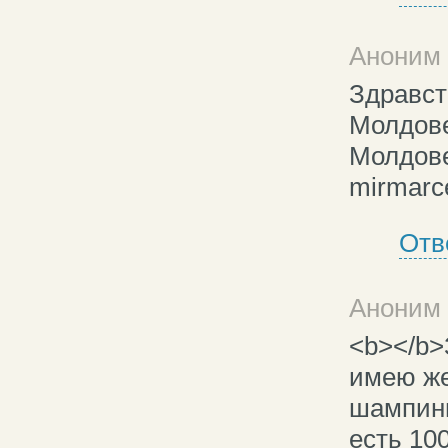
Аноним 
Здравст
Молдове
Молдове
mirmarc
Отв
Аноним 
<b></b>
имею ж
шампин
есть 10