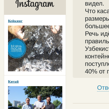
видел.
Что кас
размеры
Кейкинг
большее
Речь ид
правиль
Узбекис
контейн
поступл
40% от 
Китай
Отв