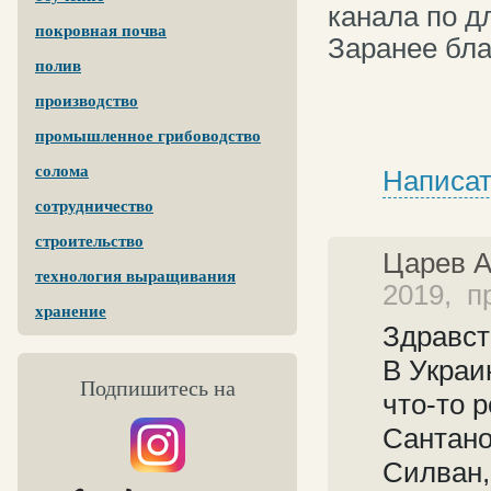
канала по дл
покровная почва
Заранее бла
полив
производство
промышленное грибоводство
солома
Написат
сотрудничество
строительство
Царев 
технология выращивания
2019, п
хранение
Здравст
В Украи
Подпишитесь на
что-то 
Сантано
Силван,