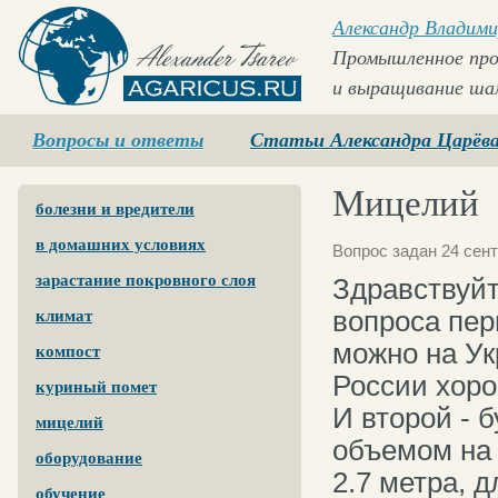
Александр Владими
Промышленное про
и выращивание ша
Agaricus.ru
Вопросы и ответы
Статьи Александра Царёв
Мицелий
болезни и вредители
в домашних условиях
Вопрос задан 24 сент
зарастание покровного слоя
Здравствуйт
вопроса перв
климат
можно на Ук
компост
России хоро
куриный помет
И второй - 
мицелий
объемом на 
оборудование
2.7 метра, 
обучение