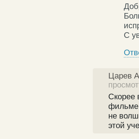
Доб
Бол
исп
С у
Отв
Царев 
просмот
Скорее 
фильме 
не волше
этой уч