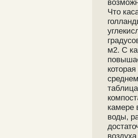
возможн
Что кас
голланд
углекис
градусо
м2. С к
повышае
которая
среднем
таблица
компост
камере 
воды, р
достато
воздуха