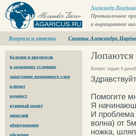
Александр Владими
Промышленное про
и выращивание ша
Agaricus.ru
Вопросы и ответы
Статьи Александра Царёв
Лопаются 
болезни и вредители
в домашних условиях
Вопрос задан 4 декаб
зарастание покровного слоя
Здравствуй
климат
Помогите мн
компост
Я начинающи
куриный помет
И проблема 
мицелий
волна) от 5
оборудование
ножка, шляп
обучение