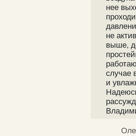
нее вых
проходи
давлени
не акти
выше, д
простей
работаю
случае 
и увлаж
Надеюсь
рассужд
Владим
Оле