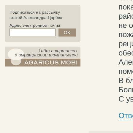
пок
Подписаться на рассылку
рай
статей Александра Царёва
не 
Адрес электронной почты
пож
рец
обе
Але
компост-шампиньоны.рф - сайт в
пом
картинках
В б
Бол
С у
Отв