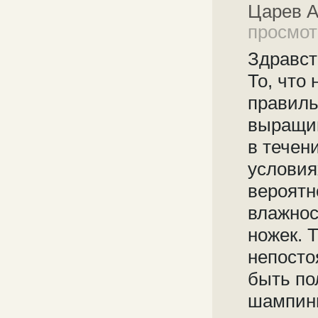
Царев 
просмот
Здравст
То, что 
правиль
выращив
в течен
условия
вероятн
влажнос
ножек. 
непосто
быть по
шампинь