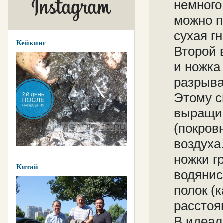
немного
можно п
сухая гн
Кейкинг
Второй 
и ножка
разрыва
Этому с
выращив
(покров
воздуха
ножки г
Китай
водянис
полок (
расстоя
В идеал