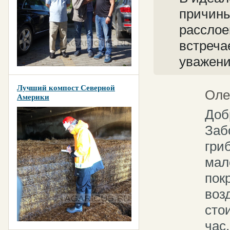
причины
расслое
встреча
уважени
Лучший компост Северной
Оле
Америки
Доб
Заб
гри
мал
пок
воз
сто
час