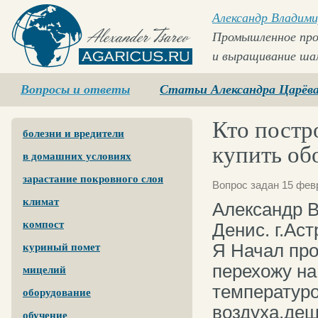
Александр Владими
Промышленное про
и выращивание ша
Agaricus.ru
Вопросы и ответы
Статьи Александра Царёв
Кто постр
болезни и вредители
купить об
в домашних условиях
зарастание покровного слоя
Вопрос задан 15 фев
климат
Александр 
компост
Денис. г.Ас
Я Начал про
куриный помет
перехожу на
мицелий
температуро
оборудование
воздуха,деш
обучение