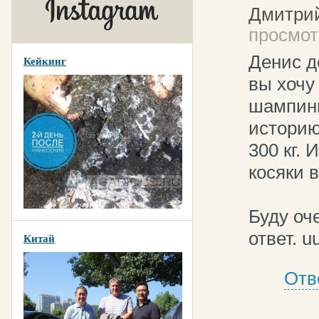
Дмитрий
просмотр
Денис д
Кейкинг
вы хочу
шампинь
историю
300 кг. 
косяки 
Буду оч
ответ. u
Китай
Отв