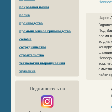
Написат
покровная почва
полив
Царев 
производство
Здравст
Под Ваш
промышленное грибоводство
время н
солома
то диаг
конкуре
сотрудничество
шампинь
строительство
Непосре
технология выращивания
том, чт
смысла 
хранение
найти п
Подпишитесь на