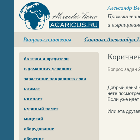
Александр В
Промышленно
и выращиван
Agaricus.ru
Вопросы и ответы
Статьи Александра 
Коричнев
болезни и вредители
в домашних условиях
Вопрос задан 
зарастание покровного слоя
Добрый день! 
климат
нете посмотре
компост
Если уже идет 
куриный помет
Или эта друга
мицелий
оборудование
обучение