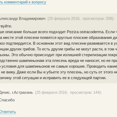
ь комментарий к вопросу
Александр Владимирович
(25 февраля 2016, просмотров: 208):
вуйте.
е описание больше всего подходит Peziza ostracoderma. Если 
а месте этой плесени появятся круглые плоские образования диа
ноз подтвердится. В основном этот вид плесени развивается в 
нции других грибов. То есть другие грибы не могут расти, в том 
оны. Это обычно происходит при излишней стерилизации покро
дственно шампиньонам эта плесень вреда не наносит, но ее при
о условия для шампиньонов не самые хорошие. Проводить каки
не вижу. Даже если Вы и убьете эту плесень, но суть от этого 
ричину этой ситуации и исправить ее в следующей партии.
Денис. г.Астрахань
(25 февраля 2016, просмотров: 144):
Спасибо
Ответить