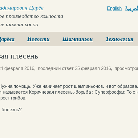
ладимирович Царёв
English
Arabi
е производство компоста
ие шампиньонов
Царёва
Новости
Шампиньон
Технология
ая плесень
24 февраля 2016, последний ответ 25 февраля 2016, просмотров
Нужна помощь. Уже начинает рост шампиньонов. и вот образова
л называется Коричневая плесень.-борьба : Суперфосфат. То с 
рост грибов.
я болезнь?