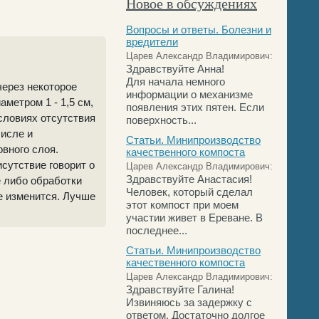
Новое в обсуждениях
Вопросы и ответы. Болезни и
вредители
Царев Александр Владимирович:
Здравствуйте Анна!
Для начала немного
через некоторое
информации о механизме
метром 1 - 1,5 см,
появления этих пятен. Если
условиях отсутствия
поверхность...
числе и
Статьи. Минипроизводство
вного слоя.
качественного компоста
сутствие говорит о
Царев Александр Владимирович:
Здравствуйте Анастасия!
е либо обработки
Человек, который сделал
не изменится. Лучше
этот компост при моем
участии живет в Ереване. В
последнее...
Статьи. Минипроизводство
качественного компоста
Царев Александр Владимирович:
Здравствуйте Галина!
Извиняюсь за задержку с
ответом. Достаточно долгое