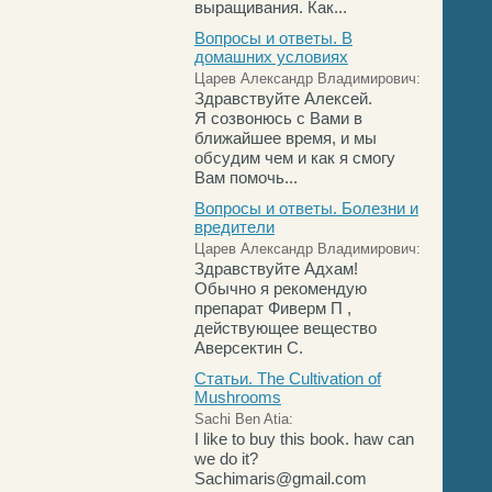
выращивания. Как...
Вопросы и ответы. В
домашних условиях
Царев Александр Владимирович:
Здравствуйте Алексей.
Я созвонюсь с Вами в
ближайшее время, и мы
обсудим чем и как я смогу
Вам помочь...
Вопросы и ответы. Болезни и
вредители
Царев Александр Владимирович:
Здравствуйте Адхам!
Обычно я рекомендую
препарат Фиверм П ,
действующее вещество
Аверсектин С.
Статьи. The Cultivation of
Mushrooms
Sachi Ben Atia:
I like to buy this book. haw can
we do it?
Sachimaris@gmail.com