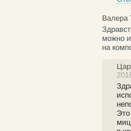
Валера 
Здравст
можно и
на комп
Цар
201
Здр
исп
неп
Это
миц