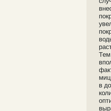
слу
вне
пок
уве
пок
вод
рас
Тем
впо
фак
миц
в д
кол
опт
выр