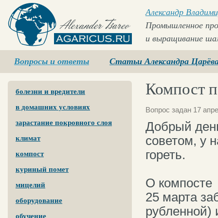
Александр Владими
Промышленное про
и выращивание ша
Agaricus.ru
Вопросы и ответы
Статьи Александра Царёв
Компост п
болезни и вредители
в домашних условиях
Вопрос задан 17 апре
зарастание покровного слоя
Добрый ден
советом, у 
климат
гореть.
компост
куриный помет
О компосте
мицелий
25 марта за
оборудование
рубленной) 
обучение