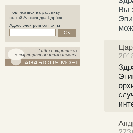
Здр
Вы 
Подписаться на рассылку
Эпи
статей Александра Царёва
Адрес электронной почты
мож
Цар
201
Здр
компост-шампиньоны.рф - сайт в
картинках
Эти
орх
слу
инт
Анд
273)