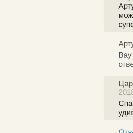
Арт
мож
суп
Арт
Вау
отве
Цар
201
Спа
уди
Отв