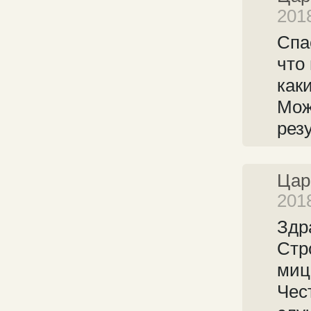
201
Спа
что
как
Мож
резу
Цар
201
Здр
Стр
миц
Чес