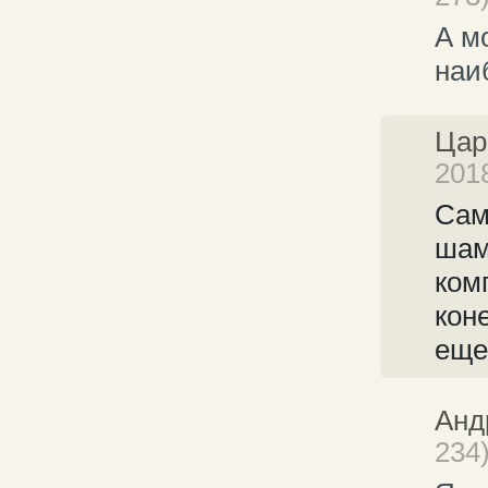
А м
наи
Цар
201
Сам
шам
ком
кон
еще
Анд
234)