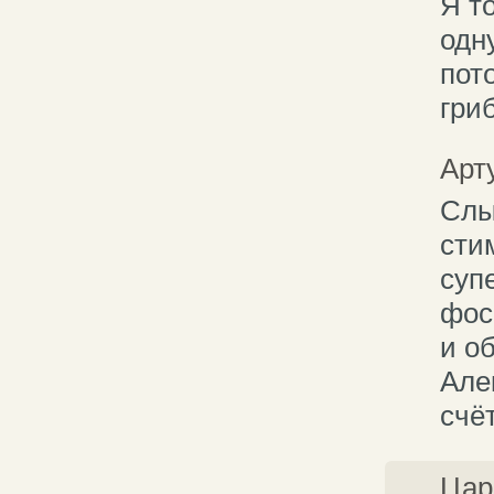
Я т
одн
пот
гри
Арт
Слы
сти
суп
фос
и о
Але
счёт
Цар