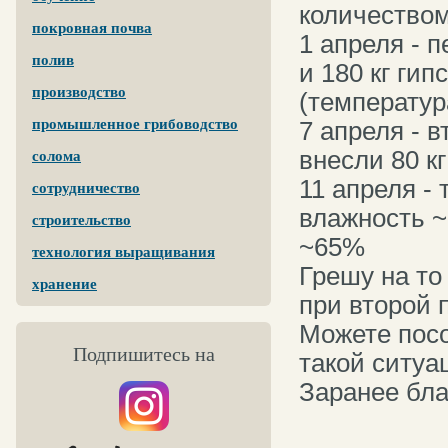
количеством
покровная почва
1 апреля - 
полив
и 180 кг гип
производство
(температур
промышленное грибоводство
7 апреля - 
внесли 80 к
солома
11 апреля -
сотрудничество
влажность ~
строительство
~65%
технология выращивания
Грешу на то
хранение
при второй 
Можете посо
Подпишитесь на
такой ситуа
Заранее бла