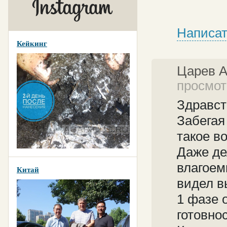
Написат
Кейкинг
Царев 
просмот
Здравст
Забегая
такое в
Даже де
влагоем
Китай
видел в
1 фазе 
готовнос