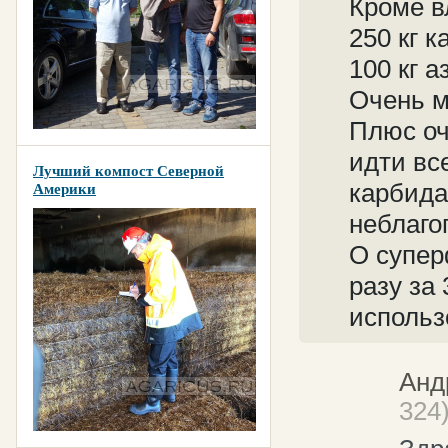
Кроме в
250 кг 
100 кг а
Очень м
Плюс оч
идти вс
Лучший компост Северной
карбида
Америки
неблаго
О супер
разу за 
использ
Анд
324)