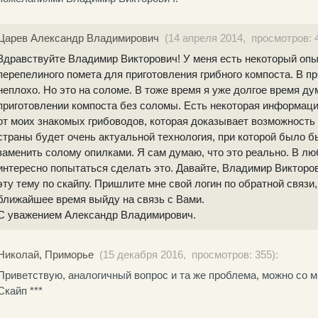
Царев Александр Владимирович
(14 апреля 2014, просмотров: 4
Здравствуйте Владимир Викторович! У меня есть некоторый оп
перепелиного помета для приготовления грибного компоста. В п
неплохо. Но это на соломе. В тоже время я уже долгое время ду
приготовлении компоста без соломы. Есть некоторая информаци
от моих знакомых грибоводов, которая доказывает возможность 
страны будет очень актуальной технология, при которой было 
заменить солому опилками. Я сам думаю, что это реально. В л
интересно попытаться сделать это. Давайте, Владимир Викторо
эту тему по скайпу. Пришлите мне свой логин по обратной связи,
ближайшее время выйду на связь с Вами.
С уважением Александр Владимирович.
Николай, Приморье
(15 декабря 2016, просмотров: 355):
Приветствую, аналогичный вопрос и та же проблема, можно со м
Скайп ***