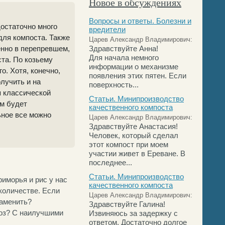
Новое в обсуждениях
Вопросы и ответы. Болезни и
остаточно много
вредители
для компоста. Также
Царев Александр Владимирович:
енно в перепревшем,
Здравствуйте Анна!
Для начала немного
ста. По козьему
информации о механизме
о. Хотя, конечно,
появления этих пятен. Если
лучить и на
поверхность...
я классической
Статьи. Минипроизводство
ом будет
качественного компоста
ьное все можно
Царев Александр Владимирович:
Здравствуйте Анастасия!
Человек, который сделал
этот компост при моем
участии живет в Ереване. В
последнее...
Статьи. Минипроизводство
иморья и рис у нас
качественного компоста
 количестве. Если
Царев Александр Владимирович:
заменить?
Здравствуйте Галина!
воз? С наилучшими
Извиняюсь за задержку с
ответом. Достаточно долгое