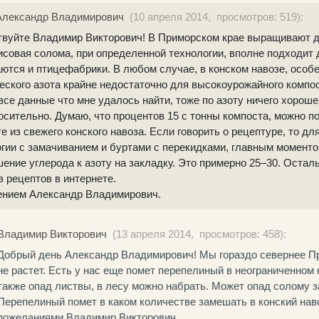
Александр Владимирович
(10 апреля 2014, просмотров: 519):
твуйте Владимир Викторович! В Приморском крае выращивают д
исовая солома, при определенной технологии, вполне подходит 
ются и птицефабрики. В любом случае, в конском навозе, особ
еского азота крайне недостаточно для высокоурожайного компо
все данные что мне удалось найти, тоже по азоту ничего хорошег
осительно. Думаю, что процентов 15 с тонны компоста, можно по
е из свежего конского навоза. Если говорить о рецептуре, то дл
гии с замачиванием и буртами с перекидками, главным момент
ение углерода к азоту на закладку. Это примерно 25–30. Остал
з рецептов в интернете.
ением Александр Владимирович.
Владимир Викторович
(13 апреля 2014, просмотров: 458):
Добрый день Александр Владимирович! Мы гораздо севернее Пр
не растет. Есть у нас еще помет перепелиный в неограниченном
также опад листвы, в лесу можно набрать. Может опад солому 
Перепелиный помет в каком количестве замешать в конский на
пожеланиями Владимир Викторович.