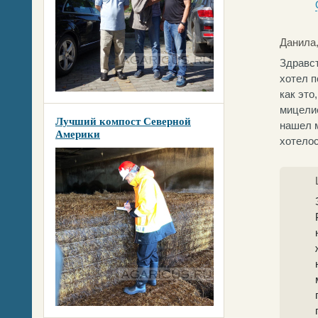
Данила
Здравс
хотел п
как это
мицелие
Лучший компост Северной
нашел м
Америки
хотелос