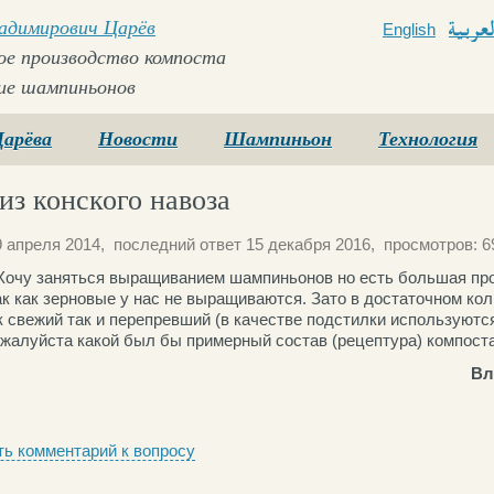
ладимирович Царёв
English
Arabi
е производство компоста
ие шампиньонов
Царёва
Новости
Шампиньон
Технология
из конского навоза
 апреля 2014, последний ответ 15 декабря 2016, просмотров: 6
Хочу заняться выращиванием шампиньонов но есть большая пр
к как зерновые у нас не выращиваются. Зато в достаточном кол
к свежий так и перепревший (в качестве подстилки используются
жалуйста какой был бы примерный состав (рецептура) компоста
Вл
ь комментарий к вопросу