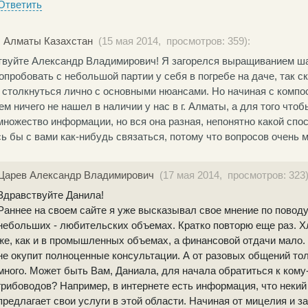
Ответить
, Алматы Казахстан
(15 мая 2014, просмотров: 359):
твуйте Александр Владимирович! Я загорелся выращиванием ш
опробовать с небольшой партии у себя в погребе на даче, так с
, столкнуться лично с основными нюансами. Но начиная с компо
м ничего не нашел в наличии у нас в г. Алматы, а для того что
ножество информации, но вся она разная, непонятно какой спо
ь бы с вами как-нибудь связаться, потому что вопросов очень м
Царев Александр Владимирович
(17 мая 2014, просмотров: 323)
Здравствуйте Данила!
Раннее на своем сайте я уже высказывал свое мнение по повод
небольших - любительских объемах. Кратко повторю еще раз. Х
же, как и в промышленных объемах, а финансовой отдачи мало. 
не окупит полноценные консультации. А от разовых общений тол
много. Может быть Вам, Даниала, для начала обратиться к кому
грибоводов? Например, в интернете есть информация, что неки
предлагает свои услуги в этой области. Начиная от мицелия и з