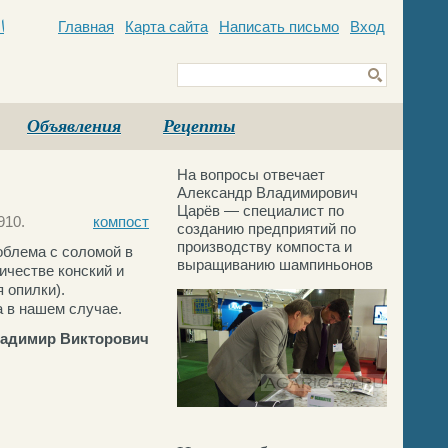
Главная
Карта сайта
Написать письмо
Вход
c
Объявления
Рецепты
На вопросы отвечает
Александр Владимирович
Царёв — специалист по
910.
компост
созданию предприятий по
производству компоста и
облема с соломой в
выращиванию шампиньонов
ичестве конский и
 опилки).
 в нашем случае.
адимир Викторович