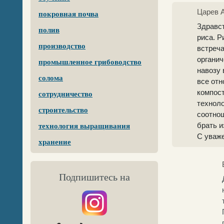
Царев 
покровная почва
Здравс
полив
риса. Р
производство
встреча
органич
промышленное грибоводство
навозу 
солома
все отн
компост
сотрудничество
техноло
строительство
соотнош
брать и
технология выращивания
С уваж
хранение
Подпишитесь на