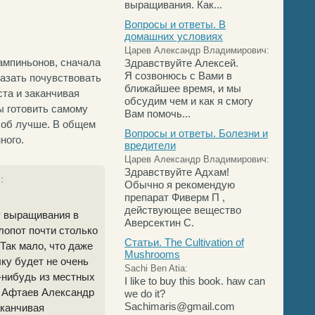
выращивания. Как...
Вопросы и ответы. В
домашних условиях
Царев Александр Владимирович:
ампиньонов, сначала
Здравствуйте Алексей.
Я созвонюсь с Вами в
казать почувствовать
ближайшее время, и мы
ста и заканчивая
обсудим чем и как я смогу
бы готовить самому
Вам помочь...
соб лучше. В общем
Вопросы и ответы. Болезни и
ного.
вредители
Царев Александр Владимирович:
Здравствуйте Адхам!
:
Обычно я рекомендую
препарат Фиверм П ,
действующее вещество
у выращивания в
Аверсектин С.
лопот почти столько
Статьи. The Cultivation of
Так мало, что даже
Mushrooms
ку будет не очень
Sachi Ben Atia:
-нибудь из местных
I like to buy this book. haw can
й Афтаев Александр
we do it?
Sachimaris@gmail.com
аканчивая