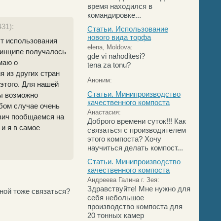
время находился в
командировке...
31):
Статьи. Использование
нового вида торфа
ыт использования
elena, Moldova:
ринципе получалось
gde vi nahoditesi?
маю о
tena za tonu?
я из других стран
Аноним:
этого. Для нашей
Статьи. Минипроизводство
бы возможно
качественного компоста
юбом случае очень
Анастасия:
вич пообщаемся на
Доброго времени суток!!! Как
 и я в самое
связаться с производителем
этого компоста? Хочу
научиться делать компост...
Статьи. Минипроизводство
качественного компоста
Андреева Галина г. Зея:
Здравствуйте! Мне нужно для
ной тоже связаться?
себя небольшое
производство компоста для
20 тонных камер