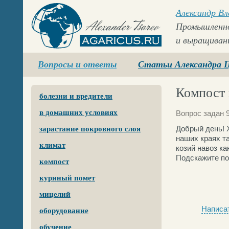
Александр В
Промышленно
и выращиван
Agaricus.ru
Вопросы и ответы
Статьи Александра 
Компост 
болезни и вредители
в домашних условиях
Вопрос задан 9
Добрый день! 
зарастание покровного слоя
наших краях та
климат
козий навоз ка
Подскажите по
компост
куриный помет
мицелий
Написат
оборудование
обучение