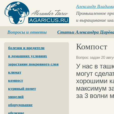
Александр Владими
Промышленное про
и выращивание ша
Agaricus.ru
Вопросы и ответы
Статьи Александра Царёв
Компост
болезни и вредители
в домашних условиях
Вопрос задан 20 авгу
зарастание покровного слоя
У нас в таш
могут сдела
климат
хорошими ка
компост
максимум за
куриный помет
за 3 волни 
мицелий
оборудование
обучение