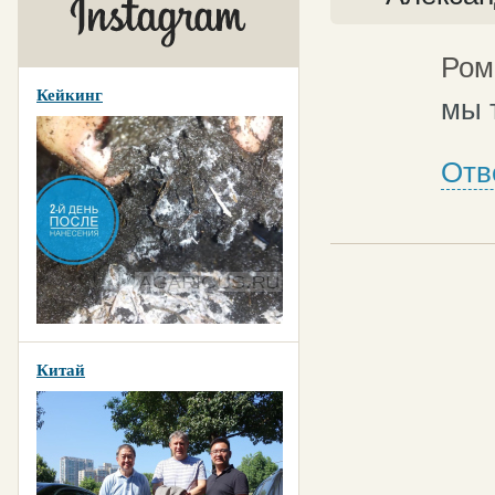
Ром
Кейкинг
мы 
Отв
Китай