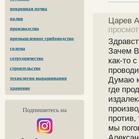
покровная почва
Царев 
полив
просмотр
производство
промышленное грибоводство
Здравст
солома
Зачем В
сотрудничество
как-то 
проводи
строительство
Думаю к
технология выращивания
где про
хранение
издалек
произво
Подпишитесь на
против,
мы пого
Алексан