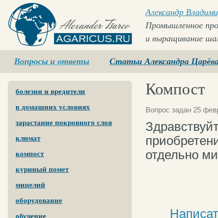
Александр Владими
Промышленное про
и выращивание ша
Agaricus.ru
Вопросы и ответы
Статьи Александра Царёв
Компост
болезни и вредители
в домашних условиях
Вопрос задан 25 февр
зарастание покровного слоя
Здравствуйт
приобретени
климат
отдельно м
компост
куриный помет
мицелий
оборудование
Написат
обучение