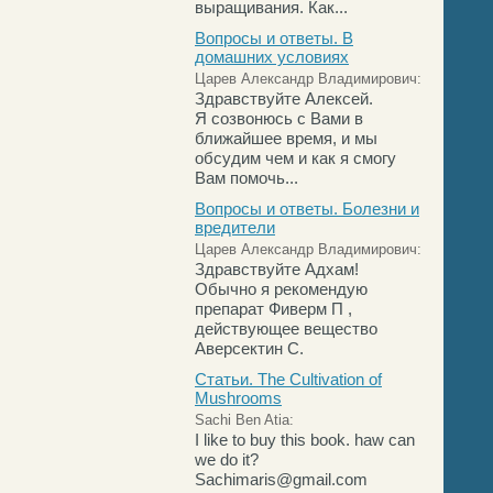
выращивания. Как...
Вопросы и ответы. В
домашних условиях
Царев Александр Владимирович:
Здравствуйте Алексей.
Я созвонюсь с Вами в
ближайшее время, и мы
обсудим чем и как я смогу
Вам помочь...
Вопросы и ответы. Болезни и
вредители
Царев Александр Владимирович:
Здравствуйте Адхам!
Обычно я рекомендую
препарат Фиверм П ,
действующее вещество
Аверсектин С.
Статьи. The Cultivation of
Mushrooms
Sachi Ben Atia:
I like to buy this book. haw can
we do it?
Sachimaris@gmail.com