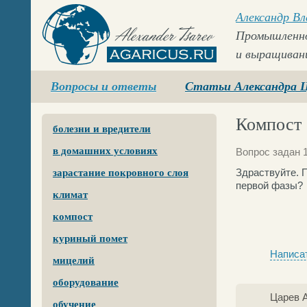
Александр В
Промышленно
и выращиван
Agaricus.ru
Вопросы и ответы
Статьи Александра 
Компост
болезни и вредители
в домашних условиях
Вопрос задан 1
Здраствуйте. 
зарастание покровного слоя
первой фазы?
климат
компост
куриный помет
Написат
мицелий
оборудование
Царев 
обучение