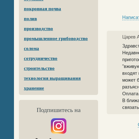
покровная почва
Написат
полив
производство
Царев 
промышленное грибоводство
Здравс
солома
Недавно
сотрудничество
пригот
"вживую
строительство
входят 
технология выращивания
может б
разъясн
хранение
Оплата 
В ближ
связать
Подпишитесь на