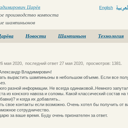
ладимирович Царёв
English
Arabi
е производство компоста
ие шампиньонов
Царёва
Новости
Шампиньон
Технология
6 мая 2020, последний ответ 27 мая 2020, просмотров: 1381.
Александр Владимирович!
ать вырастить шампиньоны в небольшом объеме. Если все полу
ез.
ного разной информации. Не всегда одинаковой..Немного запута
та из конского навоза и соломы. Какой классический состав на 
обавки)? и когда их добавлять..
ть свое контакты если возможно. Очень хотел бы получить от в
зможное сотрудничество.
арю за ваше время. Буду очень признателен за ответ.