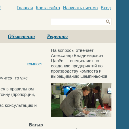
Главная
Карта сайта
Написать письмо
Вход
c
Объявления
Рецепты
На вопросы отвечает
Александр Владимирович
Царёв — специалист по
компост
созданию предприятий по
производству компоста и
выращиванию шампиньонов
чится, то уже
лся в правильном
тонну (пропорции,
ас консультацию и
Батыр