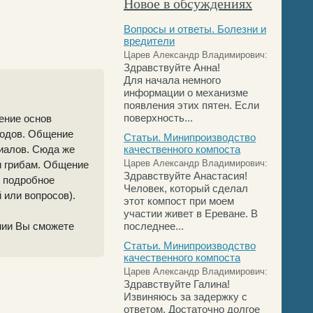
Новое в обсуждениях
Вопросы и ответы. Болезни и
вредители
Царев Александр Владимирович:
Здравствуйте Анна!
Для начала немного
информации о механизме
появления этих пятен. Если
поверхность...
ение основ
водов. Общение
Статьи. Минипроизводство
риалов. Сюда же
качественного компоста
Царев Александр Владимирович:
и грибам. Общение
Здравствуйте Анастасия!
и подробное
Человек, который сделал
 или вопросов).
этот компост при моем
участии живет в Ереване. В
нии Вы сможете
последнее...
Статьи. Минипроизводство
качественного компоста
Царев Александр Владимирович:
Здравствуйте Галина!
Извиняюсь за задержку с
ответом. Достаточно долгое