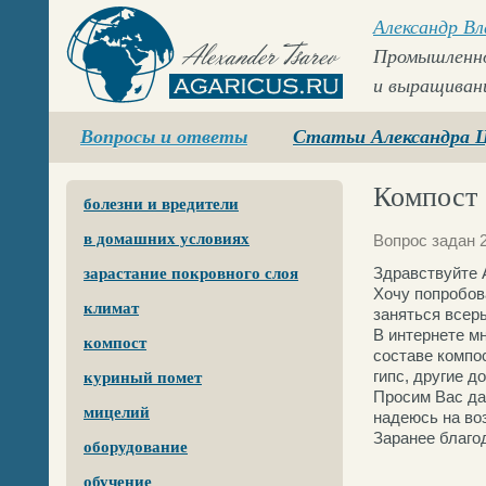
Александр В
Промышленно
и выращиван
Agaricus.ru
Вопросы и ответы
Статьи Александра 
Компост
болезни и вредители
в домашних условиях
Вопрос задан 2
Здравствуйте 
зарастание покровного слоя
Хочу попробов
климат
заняться всерь
В интернете м
компост
составе компос
гипс, другие д
куриный помет
Просим Вас да
мицелий
надеюсь на во
Заранее благод
оборудование
обучение