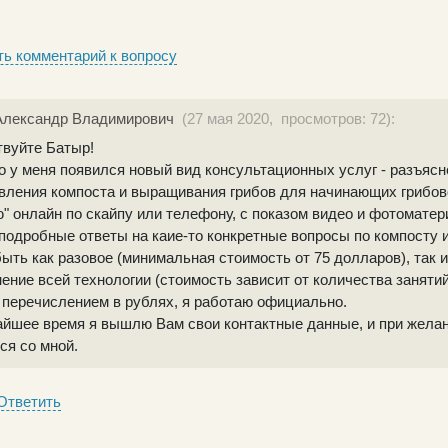
ь комментарий к вопросу
Александр Владимирович
(27 мая 2020, просмотров: 72):
твуйте Батыр!
 у меня появился новый вид консультационных услуг - разъясн
овления компоста и выращивания грибов для начинающих грибо
" онлайн по скайпу или телефону, с показом видео и фотомате
подробные ответы на каие-то конкретные вопросы по компосту 
ыть как разовое (минимальная стоимость от 75 долларов), так 
ение всей технологии (стоимость зависит от количества занятий
перечислением в рублях, я работаю официально.
айшее время я вышлю Вам свои контактные данные, и при жела
ся со мной.
Ответить