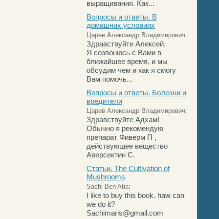
выращивания. Как...
Вопросы и ответы. В
домашних условиях
Царев Александр Владимирович:
Здравствуйте Алексей.
Я созвонюсь с Вами в
ближайшее время, и мы
обсудим чем и как я смогу
Вам помочь...
Вопросы и ответы. Болезни и
вредители
Царев Александр Владимирович:
Здравствуйте Адхам!
Обычно я рекомендую
препарат Фиверм П ,
действующее вещество
Аверсектин С.
Статьи. The Cultivation of
Mushrooms
Sachi Ben Atia:
I like to buy this book. haw can
we do it?
Sachimaris@gmail.com