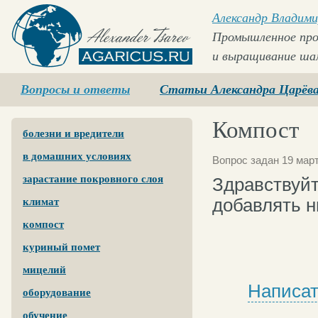
Александр Владими
Промышленное про
и выращивание ша
Agaricus.ru
Вопросы и ответы
Статьи Александра Царёв
Компост
болезни и вредители
в домашних условиях
Вопрос задан 19 март
зарастание покровного слоя
Здравствуйт
добавлять 
климат
компост
куриный помет
мицелий
Написат
оборудование
обучение