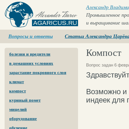
Александр Владими
Промышленное про
и выращивание ша
Agaricus.ru
Вопросы и ответы
Статьи Александра Царёв
Компост
болезни и вредители
в домашних условиях
Вопрос задан 6 февр
зарастание покровного слоя
Здравствуйт
климат
Возможно и 
компост
индеек для 
куриный помет
мицелий
оборудование
обучение