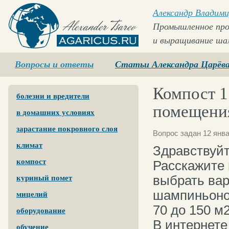
Александр Владими
Промышленное про
и выращивание ша
Agaricus.ru
Вопросы и ответы
Статьи Александра Царёв
Компост 1
болезни и вредители
помещени
в домашних условиях
зарастание покровного слоя
Вопрос задан 12 янва
климат
Здравствуй
компост
Расскажите 
выбрать вар
куриный помет
шампиньоно
мицелий
70 до 150 м2
оборудование
В интернете
обучение