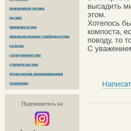
высадить ми
покровная почва
этом.
полив
Хотелось бы
производство
компоста, е
промышленное грибоводство
поводу, то 
солома
С уважением
сотрудничество
строительство
технология выращивания
Написат
хранение
Подпишитесь на