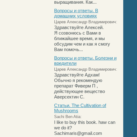
выращивания. Как...
Вопросы и ответы. В
домашних условиях
Царев Александр Владимирович:
Здравствуйте Алексей.
Я созвонюсь с Вами в
ближайшее время, и мы
обсудим чем и как я смогу
Вам помочь...
Вопросы и ответы. Болезни и
вредители
Царев Александр Владимирович:
Здравствуйте Адхам!
Обычно я рекомендую
препарат Фиверм П ,
действующее вещество
Аверсектин С.
Статьи. The Cultivation of
Mushrooms
Sachi Ben Atia:
I like to buy this book. haw can
we do it?
Sachimaris@gmail.com