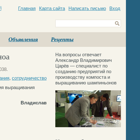
Главная
Карта сайта
Написать письмо
Вход
c
Объявления
Рецепты
На вопросы отвечает
ноа
Александр Владимирович
Царёв — специалист по
038.
созданию предприятий по
производству компоста и
ания
,
сотрудничество
выращиванию шампиньонов
гия выращивания
Владислав