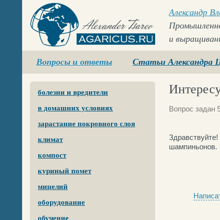
Александр В
Промышленно
и выращиван
Agaricus.ru
Вопросы и ответы
Статьи Александра 
Интересу
болезни и вредители
в домашних условиях
Вопрос задан 5
зарастание покровного слоя
Здравствуйте!
климат
шампиньонов.
компост
куриный помет
мицелий
Написат
оборудование
обучение