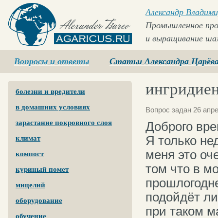
Александр Владими
Промышленное про
и выращивание ша
Agaricus.ru
Вопросы и ответы
Статьи Александра Царёв
ингридиен
болезни и вредители
в домашних условиях
Вопрос задан 26 апре
зарастание покровного слоя
Доброго вре
Я только не
климат
меня это оч
компост
том что в м
куриный помет
прошлогодне
мицелий
подойдёт ли
оборудование
при таком м
обучение