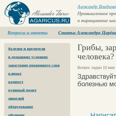
Александр Владими
Промышленное про
и выращивание ша
Agaricus.ru
Вопросы и ответы
Статьи Александра Царёв
Грибы, за
болезни и вредители
человека?
в домашних условиях
зарастание покровного слоя
Вопрос задан 10 мая 
климат
Здравствуйт
компост
болезнью мо
куриный помет
мицелий
оборудование
Написат
обучение