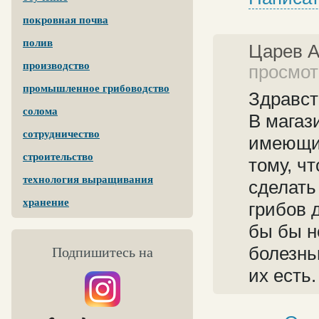
покровная почва
полив
Царев 
производство
просмотр
промышленное грибоводство
Здравст
солома
В магаз
сотрудничество
имеющие
строительство
тому, ч
технология выращивания
сделать
хранение
грибов 
бы бы н
болезнь
Подпишитесь на
их есть.