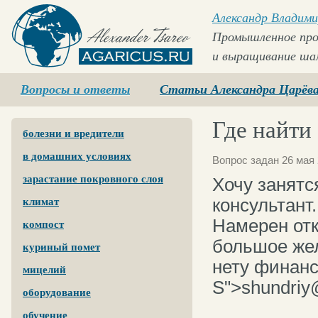
Александр Владими
Промышленное про
и выращивание ша
Agaricus.ru
Вопросы и ответы
Статьи Александра Царёв
Где найти
болезни и вредители
в домашних условиях
Вопрос задан 26 мая 
зарастание покровного слоя
Хочу занятс
консультант
климат
Намерен от
компост
большое жел
куриный помет
нету финанс
мицелий
S">shundriy
оборудование
обучение