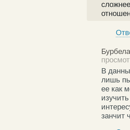
сложнее
отношен
Отв
Бурбела
просмотр
В данны
лишь пы
ее как 
изучить
интерес
занчит ч