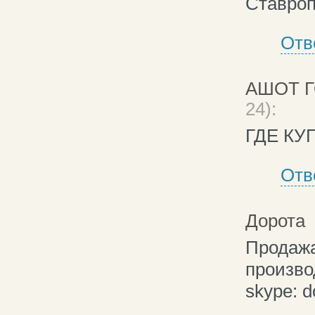
Ставроп
Отв
АШОТ 
24):
ГДЕ КУ
Отв
Дорота
(
Продажа
произво
skype: d