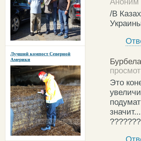
Аноним 
/В Каза
Украины
Отв
Лучший компост Северной
Бурбела
Америки
просмотр
Это кон
увеличи
подумать
значит..
????????
Отв