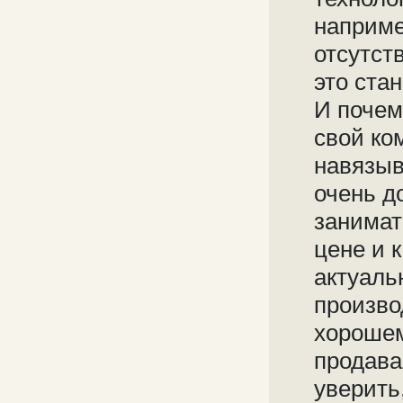
наприме
отсутст
это ста
И почем
свой ко
навязыв
очень до
занимат
цене и 
актуаль
произво
хорошем
продава
уверить