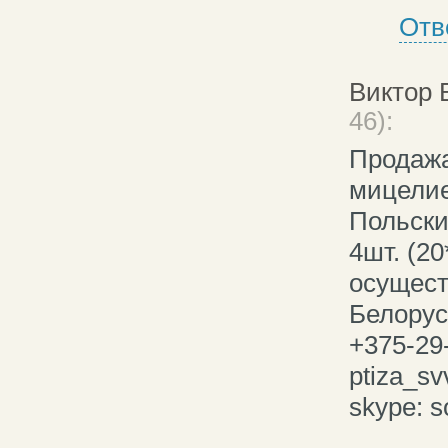
Отв
Виктор 
46):
Продажа
мицели
Польски
4шт. (20
осущест
Белорус
+375-29
ptiza_sv
skype: s