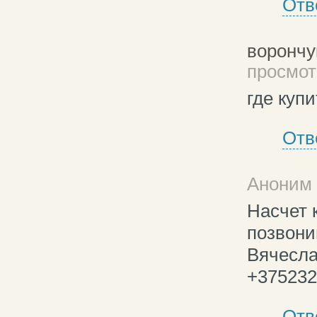
Отв
ворончу
просмотр
где купи
Отв
Аноним 
Насчет 
позвони
Вячесла
+375232
Отв