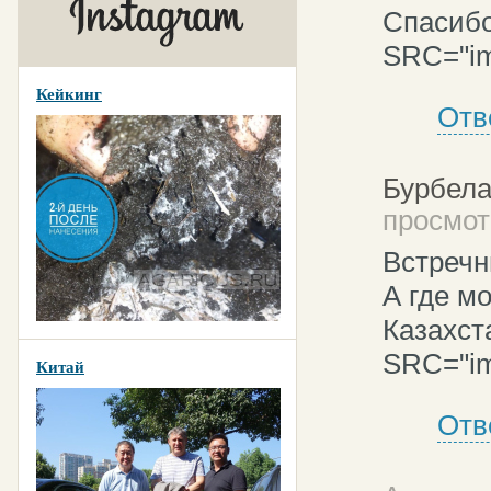
Спасибо
SRC="img
Кейкинг
Отв
Бурбела
просмот
Встречны
А где м
Казахст
SRC="img
Китай
Отв