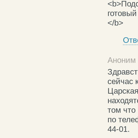
<b>Подс
готовый
</b>
Отв
Аноним 
Здравст
сейчас 
Царская
находят
том что 
по теле
44-01.