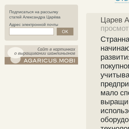
Подписаться на рассылку
статей Александра Царёва
Царев 
Адрес электронной почты
просмотр
Странна
начинаю
развити
покупно
компост-шампиньоны.рф - сайт в
картинках
учитыва
предпри
мало сп
выращив
использ
оборудо
техноло