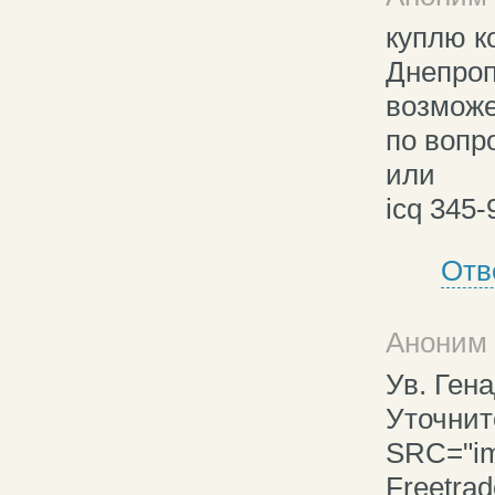
куплю к
Днепроп
возможе
по вопро
или
icq 345-
Отв
Аноним 
Ув. Ген
Уточнит
SRC="img
Freetra