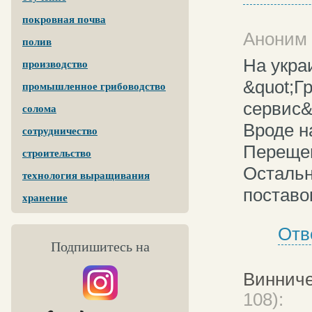
покровная почва
Аноним 
полив
На укра
производство
&quot;Г
промышленное грибоводство
сервис&q
солома
Вроде н
сотрудничество
Перещеп
строительство
Остальн
технология выращивания
поставо
хранение
Отв
Подпишитесь на
Виннич
108):