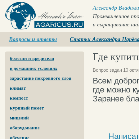
Александр Владими
Промышленное про
и выращивание ша
Agaricus.ru
Вопросы и ответы
Статьи Александра Царёв
Где купит
болезни и вредители
в домашних условиях
Вопрос задан 10 октя
зарастание покровного слоя
Всем доброг
где можно к
климат
Заранее бла
компост
куриный помет
мицелий
оборудование
Написат
обучение