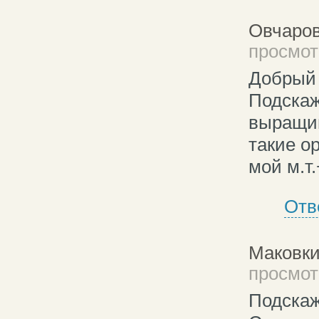
Овчаров
просмотр
Добрый 
Подскаж
выращив
такие о
мой м.т
Отв
Маковк
просмотр
Подскаж