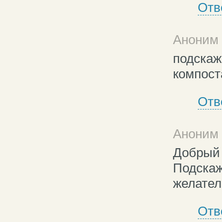
Отв
Аноним 
подскаж
компост
Отв
Аноним 
Добрый 
Подскаж
желател
Отв