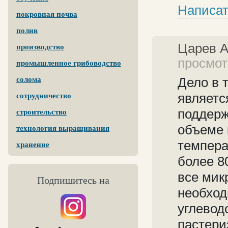
Написат
покровная почва
полив
Царев 
производство
просмотр
промышленное грибоводство
Дело в 
солома
являетс
сотрудничество
поддерж
строительство
объеме 
технология выращивания
темпера
хранение
более 8
все мик
Подпишитесь на
необход
углевод
пастери