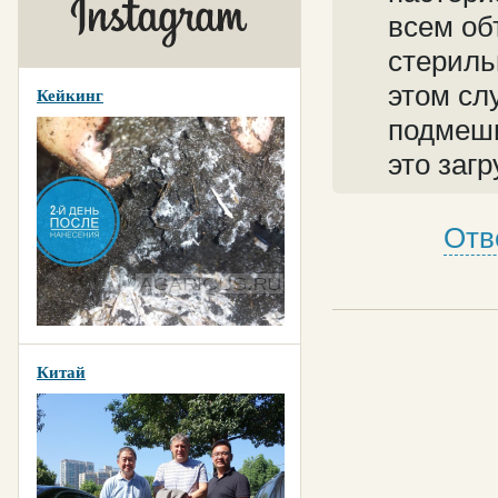
всем об
стериль
этом сл
Кейкинг
подмеши
это заг
Отв
Китай