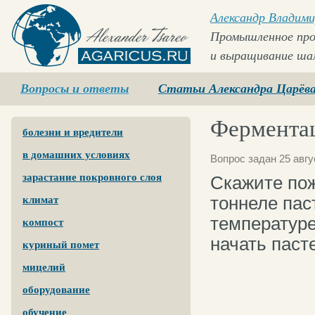
Александр Владими
Промышленное про
и выращивание ша
Agaricus.ru
Вопросы и ответы
Статьи Александра Царёв
Ферментац
болезни и вредители
в домашних условиях
Вопрос задан 25 авгу
зарастание покровного слоя
Скажите пож
тоннеле пас
климат
температуре
компост
начать пас
куриный помет
мицелий
оборудование
обучение