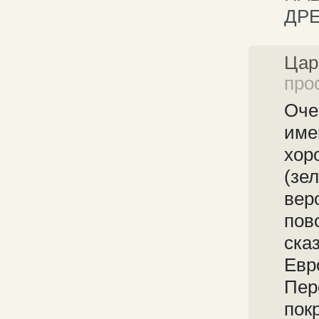
ДР
Цар
про
Оче
име
хор
(зе
вер
пов
ска
Евр
Пер
пок