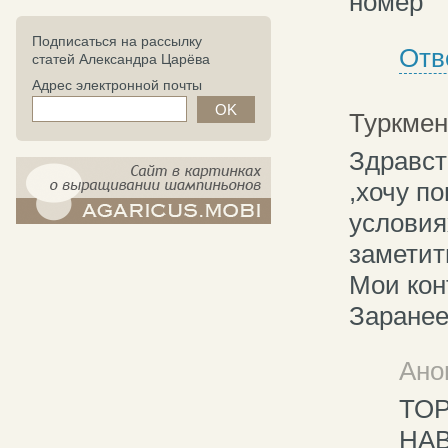
номер
Подписаться на рассылку
Отв
статей Александра Царёва
Адрес электронной почты
Туркмен
Здравст
,хочу п
условия
компост-шампиньоны.рф - сайт в
замети
картинках
Мои конт
Заранее
Ано
ТО
НА