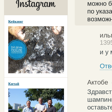
можно б
по указа
возможн
Кейкинг
ильг
1395
и у
Отв
Актобе
(
Китай
Здравст
шампинь
оставьт