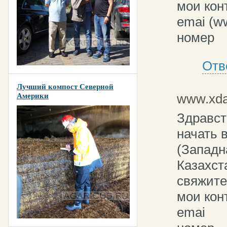
мои кон
emai (w
номер
Отв
Лучший компост Северной
www.xda
Америки
Здравст
начать 
(Западн
Казахст
свяжите
мои кон
emai