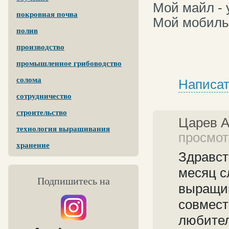
Мой майл - 
покровная почва
Мой мобиль
полив
производство
промышленное грибоводство
солома
Написат
сотрудничество
строительство
Царев 
технология выращивания
просмот
хранение
Здравст
месяц с
Подпишитесь на
выращив
совмест
любител