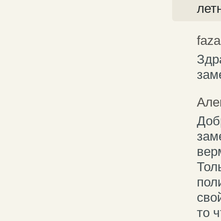
лет
faza
Здр
зам
Але
Доб
зам
вер
Тол
пол
сво
то 