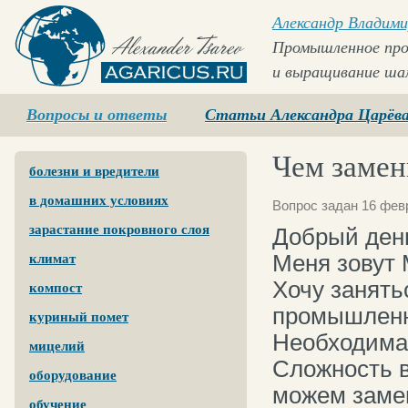
Александр Владими
Промышленное про
и выращивание ша
Agaricus.ru
Вопросы и ответы
Статьи Александра Царёв
Чем замен
болезни и вредители
в домашних условиях
Вопрос задан 16 февр
зарастание покровного слоя
Добрый ден
Меня зовут 
климат
Хочу занят
компост
промышленно
куриный помет
Необходима 
мицелий
Сложность в
оборудование
можем заме
обучение