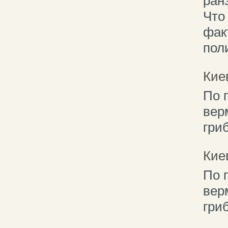
ран
Что
фак
пол
Кие
По 
вер
гриб
Кие
По 
вер
гриб