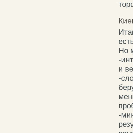
тор
Кие
Ита
ест
Но 
-ин
и в
-сл
бер
мен
про
-ми
рез