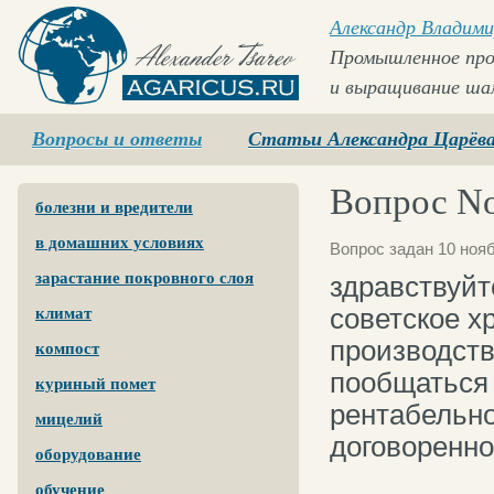
Александр Владими
Промышленное про
и выращивание ша
Agaricus.ru
Вопросы и ответы
Статьи Александра Царёв
Вопрос No
болезни и вредители
в домашних условиях
Вопрос задан 10 нояб
зарастание покровного слоя
здравствуйт
советское х
климат
производст
компост
пообщаться
куриный помет
рентабельно
мицелий
договоренно
оборудование
обучение