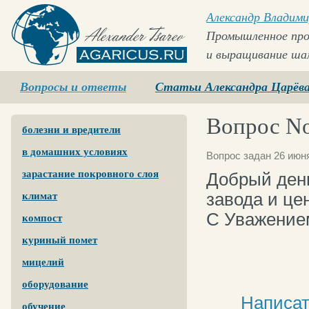
Александр Владими
Промышленное про
и выращивание ша
Agaricus.ru
Вопросы и ответы
Статьи Александра Царёв
Вопрос No
болезни и вредители
в домашних условиях
Вопрос задан 26 июня
зарастание покровного слоя
Добрый день
завода и це
климат
С Уважением
компост
куриный помет
мицелий
оборудование
Написат
обучение