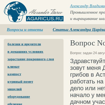
Александр Владими
Промышленное про
и выращивание ша
Agaricus.ru
Вопросы и ответы
Статьи Александра Царёв
Вопрос No
болезни и вредители
в домашних условиях
Вопрос задан 24 авгу
зарастание покровного слоя
Здравствуйт
зовут меня 
климат
грибов в Ас
компост
работать на
куриный помет
дело или не
мицелий
начало у ме
оборудование
дачном учас
обучение