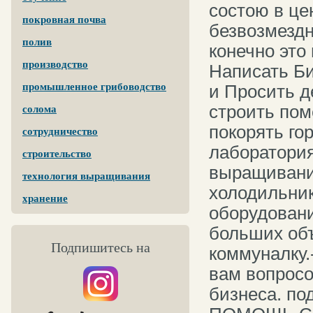
состою в це
покровная почва
безвозмездн
полив
конечно это
производство
Написать Би
промышленное грибоводство
и Просить д
строить пом
солома
покорять го
сотрудничество
лаборатори
строительство
выращивания
технология выращивания
холодильник
хранение
оборудовани
больших объ
Подпишитесь на
коммуналку.
вам вопросо
бизнеса. п