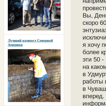
наприме
провест
Вы, Ден
скоро 6
энтузиа
исключи
Лучший компост Северной
я хочу 
Америки
более к
эти 50 
на како
в Удмур
работы 
в Чуваш
вперед.
информа