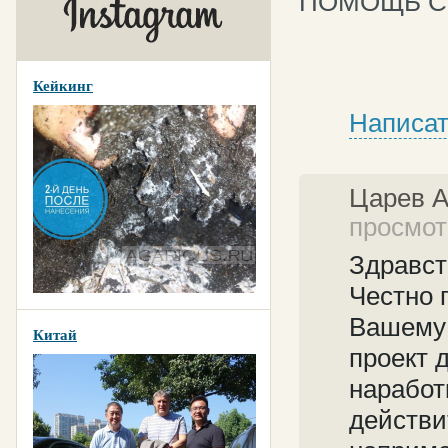
ПОМОЩЬ С 
Кейкинг
Написат
Царев 
просмотр
Здравст
Честно 
Вашему 
Китай
проект 
наработ
действи