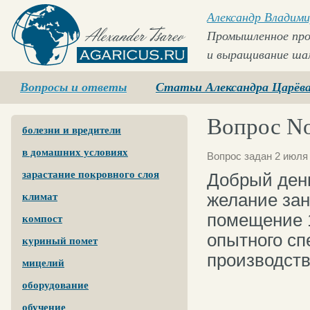
Александр Владими
Промышленное про
и выращивание ша
Agaricus.ru
Вопросы и ответы
Статьи Александра Царёв
Вопрос No
болезни и вредители
в домашних условиях
Вопрос задан 2 июля 
зарастание покровного слоя
Добрый ден
желание за
климат
помещение 1
компост
опытного сп
куриный помет
производств
мицелий
оборудование
обучение