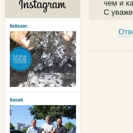
чем и к
С уваже
Кейкинг
Отв
Китай