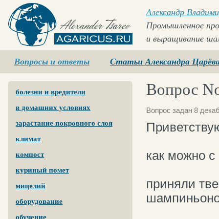
Александр Владими
Промышленное про
и выращивание ша
Agaricus.ru
Вопросы и ответы
Статьи Александра Царёв
Вопрос No
болезни и вредители
в домашних условиях
Вопрос задан 8 декаб
зарастание покровного слоя
Приветству
климат
как можно с
компост
куриный помет
приняли тве
мицелий
шампиньоно
оборудование
обучение