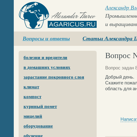
Александр В
Промышленно
и выращиван
Agaricus.ru
Вопросы и ответы
Статьи Александра 
Вопрос N
болезни и вредители
в домашних условиях
Вопрос задан 8
Добрый день.
зарастание покровного слоя
Скажите пожал
климат
область для а
компост
куриный помет
мицелий
Написат
оборудование
обучение