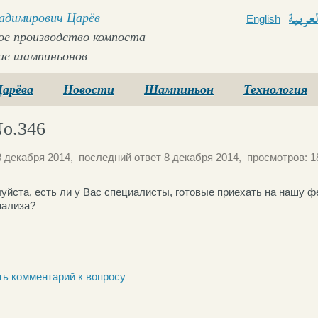
ладимирович Царёв
English
Arabi
е производство компоста
ие шампиньонов
Царёва
Новости
Шампиньон
Технология
o.346
 декабря 2014, последний ответ 8 декабря 2014, просмотров: 1
уйста, есть ли у Вас специалисты, готовые приехать на нашу 
нализа?
ь комментарий к вопросу