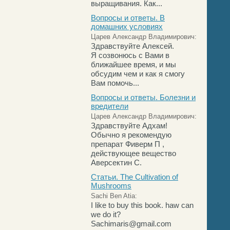
выращивания. Как...
Вопросы и ответы. В
домашних условиях
Царев Александр Владимирович:
Здравствуйте Алексей.
Я созвонюсь с Вами в
ближайшее время, и мы
обсудим чем и как я смогу
Вам помочь...
Вопросы и ответы. Болезни и
вредители
Царев Александр Владимирович:
Здравствуйте Адхам!
Обычно я рекомендую
препарат Фиверм П ,
действующее вещество
Аверсектин С.
Статьи. The Cultivation of
Mushrooms
Sachi Ben Atia:
I like to buy this book. haw can
we do it?
Sachimaris@gmail.com