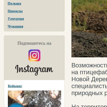
Польша
Проекты
Удмуртия
Чувашия
Подпишитесь на
Возможность
на птицефаб
Новой Дерев
специалисты
Кейкинг
природных р
На территор