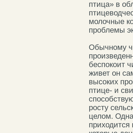
птица» в об
птицеводчес
молочные ко
проблемы эк
Обычному че
произведенн
беспокоит ч
живет он са
высоких про
птице- и св
способствую
росту сельс
целом. Одна
приходится 