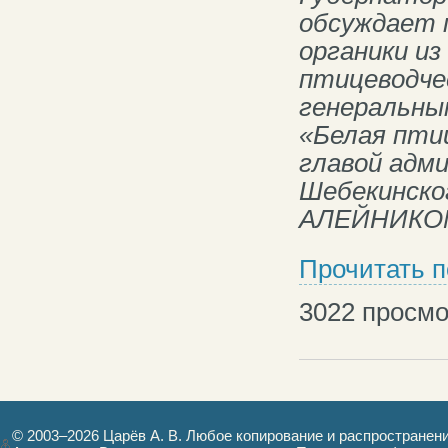
обсуждает 
органики из
птицеводче
генеральны
«Белая пти
главой адм
Шебекинског
АЛЕЙНИКО
Прочитать 
3022
просмо
© 2003–2026 Царёв А. В. Любое копирование и распространен