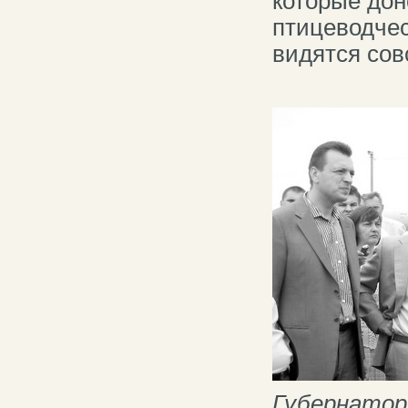
которые дон
птицеводчес
видятся сов
Губернатор