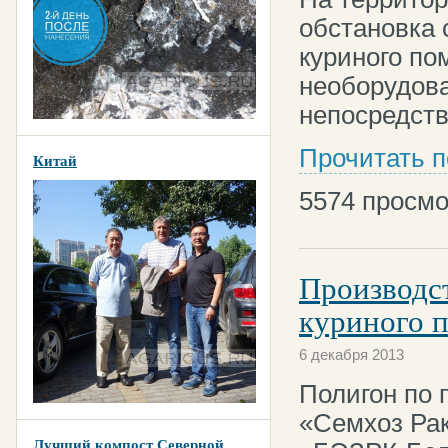
обстановка 
куриного по
необорудов
непосредств
Прочитать 
Китай
5574
просмо
Производст
куриного п
6 декабря 2013
Полигон по 
«Семхоз Рак
Лучший компост Северной