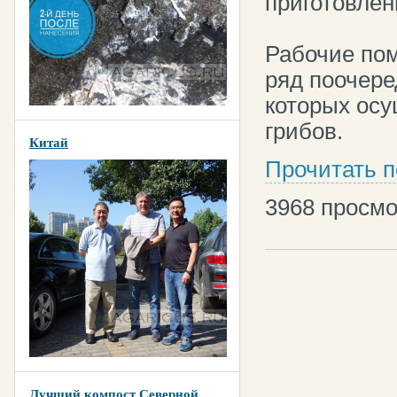
приготовлен
Рабочие по
ряд поочере
которых ос
грибов.
Китай
Прочитать 
3968
просмо
Лучший компост Северной