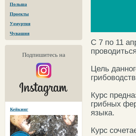
Польша
Проекты
Удмуртия
Чувашия
С 7 по 11 а
проводиться
Подпишитесь на
Цель данног
грибоводств
Курс предна
грибных фер
Кейкинг
языка.
Курс сочета