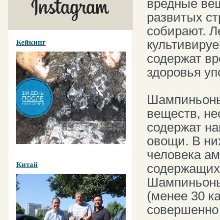
вредные вещ
развитых ст
собирают. Л
культивируе
Кейкинг
содержат вр
здоровья уп
Шампиньоны
веществ, не
содержат на
овощи. В ни
человека ам
Китай
содержащихс
Шампиньоны
(менее 30 ка
совершенно