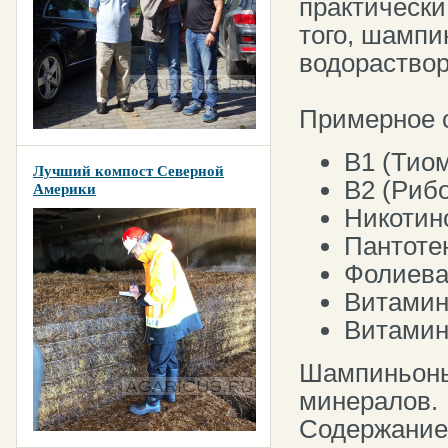
практически 
того, шампи
водораство
Примерное с
В1 (Тиом
Лучший компост Северной
В2 (Рибо
Америки
Никотино
Пантотен
Фолиевая
Витамин 
Витамин 
Шампиньоны
минералов.
Содержание 