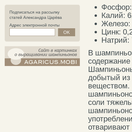
Фосфор:
Подписаться на рассылку
Калий: 6
статей Александра Царёва
Железо: 
Адрес электронной почты
Цинк: 0,
Натрий: 
В шампиньон
содержание д
Шампиньоны
компост-шампиньоны.рф - сайт в
картинках
добытый из 
веществом. 
шампиньонов
соли тяжелы
шампиньоно
употреблени
отваривают 