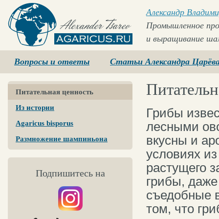
Александр Владими
Промышленное про
и выращивание ша
Agaricus.ru
Вопросы и ответы
Статьи Александра Царёв
Питательн
Питательная ценность
Из истории
Грибы извес
Agaricus bisporus
лесными ов
вкусны и ар
Размножение шампиньона
условиях из
растущего з
Подпишитесь на
грибы, даж
съедобные в
том, что г