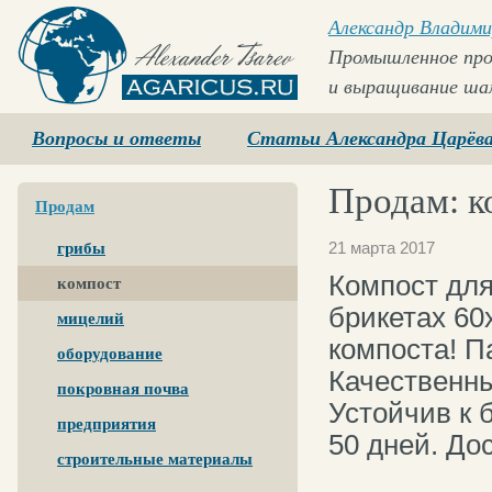
Александр Владими
Промышленное про
и выращивание ша
Agaricus.ru
Вопросы и ответы
Статьи Александра Царёв
Продам: к
Продам
21 марта 2017
грибы
Компост дл
компост
брикетах 60
мицелий
компоста! П
оборудование
Качественны
покровная почва
Устойчив к 
предприятия
50 дней. До
строительные материалы