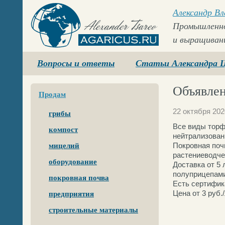
Александр В
Промышленно
и выращиван
Agaricus.ru
Вопросы и ответы
Статьи Александра 
Объявлен
Продам
22 октября 202
грибы
Все виды торф
компост
нейтрализован
Покровная поч
мицелий
растениеводче
оборудование
Доставка от 5
полуприцепами
покровная почва
Есть сертифик
Цена от 3 руб.
предприятия
строительные материалы