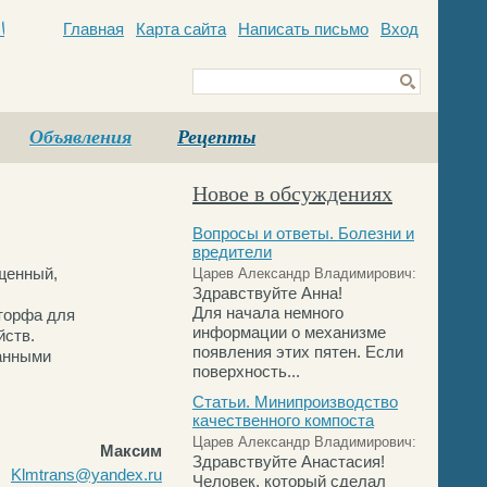
Главная
Карта сайта
Написать письмо
Вход
c
Объявления
Рецепты
Новое в обсуждениях
Вопросы и ответы. Болезни и
вредители
ищенный,
Царев Александр Владимирович:
Здравствуйте Анна!
Для начала немного
 торфа для
информации о механизме
йств.
появления этих пятен. Если
ванными
поверхность...
Статьи. Минипроизводство
качественного компоста
Царев Александр Владимирович:
Максим
Здравствуйте Анастасия!
Klmtrans@yandex.ru
Человек, который сделал