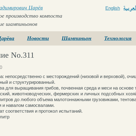
ладимирович Царёв
English
Arabi
е производство компоста
ие шампиньонов
Царёва
Новости
Шампиньон
Технология
ие No.311
0
а: непосредственно с месторождений (низовой и верховой), оч
ный и структурированный.
ва для выращивания грибов, почвенная среда и меси на основе
ский, животноводческих, фермерских и личных подсобных хозя
 литров до любого объема малотоннажными грузовиками, тенто
 и навалом самосвалами.
ат соответствия и протокол испытаний.
/литр