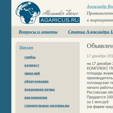
Александр В
Промышленно
и выращиван
Agaricus.ru
Вопросы и ответы
Статьи Александра 
Объявлен
Продам
17 декабря 20
грибы
на 17 декабр
компост
КОМПЛЕКС 
площадь выращ
мицелий
производитель
оборудование
голландская т
начало работы
покровная почва
Ростовская об
Продается 10
предприятия
за 1 млн.руб
строительные материалы
(на фирме кред