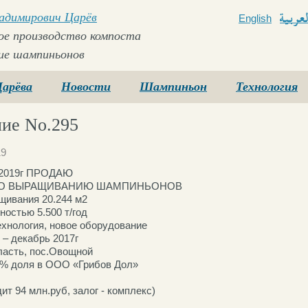
ладимирович Царёв
English
Arabi
е производство компоста
ие шампиньонов
Царёва
Новости
Шампиньон
Технология
ие No.295
19
я 2019г ПРОДАЮ
ПО ВЫРАЩИВАНИЮ ШАМПИНЬОНОВ
ивания 20.244 м2
ностью 5.500 т/год
ехнология, новое оборудование
 – декабрь 2017г
ласть, пос.Овощной
0% доля в ООО «Грибов Дол»
ит 94 млн.руб, залог - комплекс)