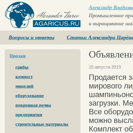
Александр Владими
Промышленное про
и выращивание ша
Agaricus.ru
Вопросы и ответы
Статьи Александра Царёв
Объявлени
Продам
15 августа 2019
грибы
Продается з
компост
мирового л
мицелий
шампиньоно
оборудование
загрузки. М
покровная почва
Все оборудо
предприятия
можно высл
строительные материалы
Комплект об