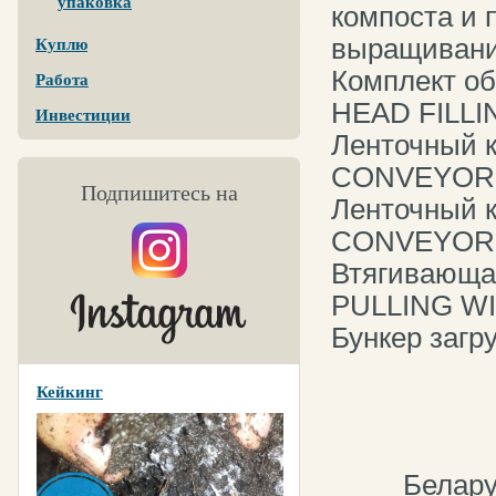
упаковка
компоста и 
выращивани
Куплю
Комплект о
Работа
HEAD FILLI
Инвестиции
Ленточный 
CONVEYOR 
Подпишитесь на
Ленточный 
CONVEYOR 
Втягивающа
PULLING WI
Бункер загр
Кейкинг
Белару