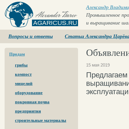
Александр Владими
Промышленное про
и выращивание ша
Agaricus.ru
Вопросы и ответы
Статьи Александра Царёв
Объявлени
Продам
15 мая 2019
грибы
Предлагаем 
компост
выращивания
мицелий
эксплуатаци
оборудование
покровная почва
предприятия
строительные материалы