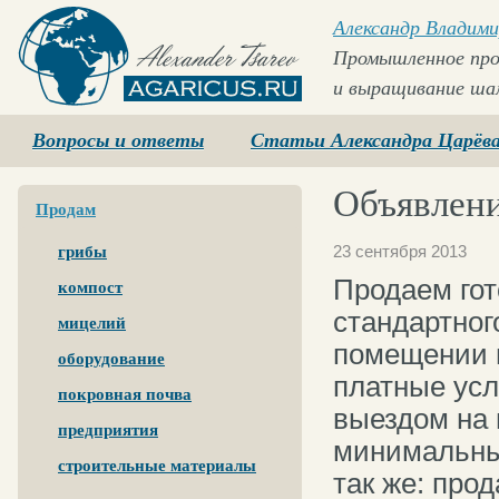
Александр Владими
Промышленное про
и выращивание ша
Agaricus.ru
Вопросы и ответы
Статьи Александра Царёв
Объявлени
Продам
23 сентября 2013
грибы
Продаем гот
компост
стандартног
мицелий
помещении и
оборудование
платные услу
покровная почва
выездом на 
предприятия
минимальны
строительные материалы
так же: про