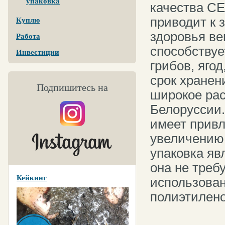
упаковка
качества CE
приводит к 
Куплю
здоровья в
Работа
способствуе
Инвестиции
грибов, яго
срок хранен
Подпишитесь на
широкое рас
Белоруссии.
имеет привл
увеличению 
упаковка яв
она не треб
Кейкинг
использован
полиэтилен