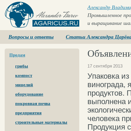
Александр Владими
Промышленное про
и выращивание ша
Agaricus.ru
Вопросы и ответы
Статьи Александра Царёв
Объявлени
Продам
17 сентября 2013
грибы
Упаковка из
компост
винограда, 
мицелий
продуктов. 
оборудование
выполнена и
покровная почва
экологическ
предприятия
человека пр
строительные материалы
Продукция с