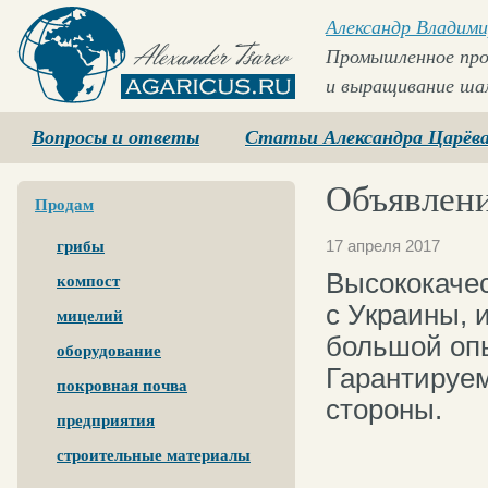
Александр Владими
Промышленное про
и выращивание ша
Agaricus.ru
Вопросы и ответы
Статьи Александра Царёв
Объявлени
Продам
17 апреля 2017
грибы
Высококаче
компост
с Украины, 
мицелий
большой опы
оборудование
Гарантируем
покровная почва
стороны.
предприятия
строительные материалы