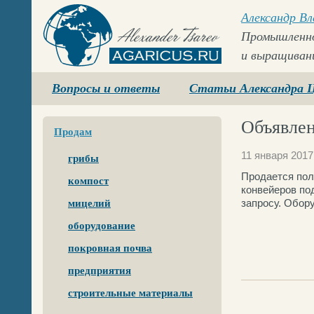
Александр В
Промышленно
и выращиван
Agaricus.ru
Вопросы и ответы
Статьи Александра 
Объявлен
Продам
11 января 2017
грибы
Продается полн
компост
конвейеров по
запросу. Обор
мицелий
оборудование
покровная почва
предприятия
строительные материалы