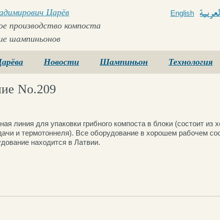
ладимирович Царёв
English
Arabi
е производство компоста
ие шампиньонов
Царёва
Новости
Шампиньон
Технология
ие No.209
ая линия для упаковки грибного компоста в блоки (состоит из х
дачи и термотоннеля). Все оборудование в хорошем рабочем сос
удование находится в Латвии.