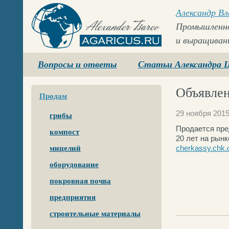
Александр В
Промышленно
и выращиван
Agaricus.ru
Вопросы и ответы
Статьи Александра 
Объявлен
Продам
29 ноября 201
грибы
Продается пре
компост
20 лет на рынк
cherkassy.chk.
мицелий
оборудование
покровная почва
предприятия
строительные материалы