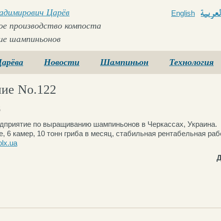
ладимирович Царёв
English
Arabi
е производство компоста
ие шампиньонов
Царёва
Новости
Шампиньон
Технология
ие No.122
5
дприятие по выращиванию шампиньонов в Черкассах, Украина.
е, 6 камер, 10 тонн гриба в месяц, стабильная рентабельная ра
olx.ua
Д